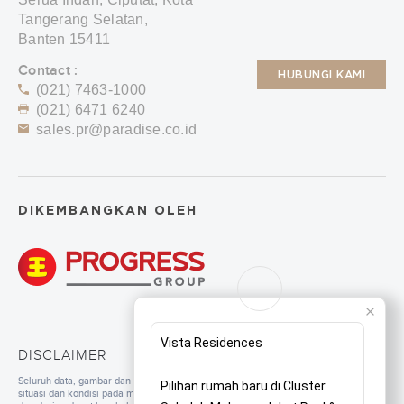
Tangerang Selatan,
Banten 15411
Contact :
HUBUNGI KAMI
(021) 7463-1000
(021) 6471 6240
sales.pr@paradise.co.id
DIKEMBANGKAN OLEH
Vista Residences
DISCLAIMER
Seluruh data, gambar dan tulisan yang tercantum di dalam website merupakan
Pilihan rumah baru di Cluster
situasi dan kondisi pada masa persiapan. Untuk pengembangan mutu, spesifikasi