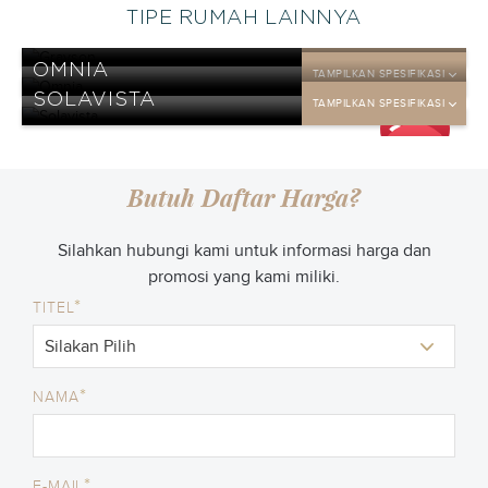
TIPE RUMAH LAINNYA
GRAYSON
TAMPILKAN SPESIFIKASI
OMNIA
TAMPILKAN SPESIFIKASI
DP
SOLAVISTA
25
TAMPILKAN SPESIFIKASI
jt
DP
25
jt
DP
25
jt
Butuh Daftar Harga?
Silahkan hubungi kami untuk informasi harga dan
promosi yang kami miliki.
*
TITEL
*
NAMA
*
E-MAIL